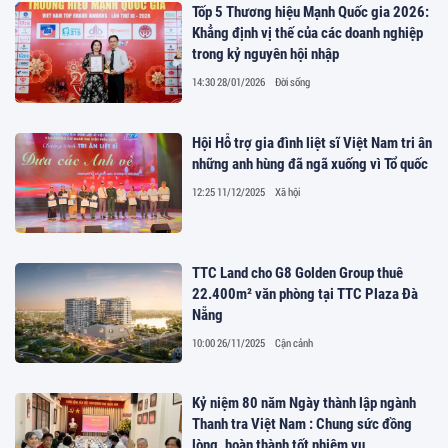
Tốp 5 Thương hiệu Mạnh Quốc gia 2026:
Khẳng định vị thế của các doanh nghiệp
trong kỷ nguyên hội nhập
14:30 28/01/2026
Đời sống
Hội Hỗ trợ gia đình liệt sĩ Việt Nam tri ân
những anh hùng đã ngã xuống vì Tổ quốc
12:25 11/12/2025
Xã hội
TTC Land cho G8 Golden Group thuê
22.400m² văn phòng tại TTC Plaza Đà
Nẵng
10:00 26/11/2025
Cận cảnh
Kỷ niệm 80 năm Ngày thành lập ngành
Thanh tra Việt Nam : Chung sức đồng
lòng, hoàn thành tốt nhiệm vụ