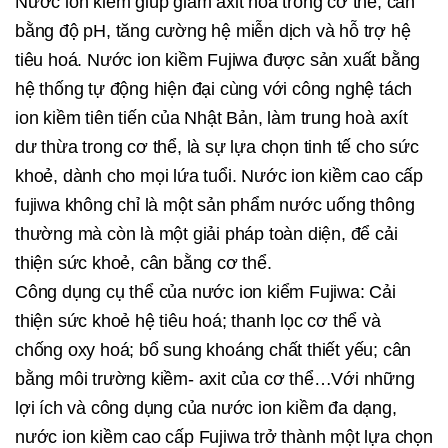
Nước ion kiềm giúp giảm axit hoá trong cơ thể, cân
bằng độ pH, tăng cường hệ miễn dịch và hỗ trợ hệ
tiêu hoá. Nước ion kiềm Fujiwa được sản xuất bằng
hệ thống tự động hiện đại cùng với công nghệ tách
ion kiềm tiên tiến của Nhật Bản, làm trung hoà axít
dư thừa trong cơ thể, là sự lựa chọn tinh tế cho sức
khoẻ, dành cho mọi lứa tuổi. Nước ion kiềm cao cấp
fujiwa không chỉ là một sản phẩm nước uống thông
thường mà còn là một giải pháp toàn diện, để cải
thiện sức khoẻ, cân bằng cơ thể.
Công dụng cụ thể của nước ion kiểm Fujiwa: Cải
thiện sức khoẻ hệ tiêu hoá; thanh lọc cơ thể và
chống oxy hoá; bổ sung khoáng chất thiết yếu; cân
bằng môi trường kiềm- axit của cơ thể…Với những
lợi ích và công dụng của nước ion kiềm đa dạng,
nước ion kiềm cao cấp Fujiwa trở thành một lựa chọn