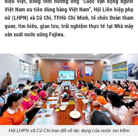
hiệu Việt, đồng thời hưởng ứng “Cuộc vận động người
Việt Nam ưu tiên dùng hàng Việt Nam”, Hội Liên hiệp phụ
nữ (LHPN) xã Củ Chi, TP.Hồ Chí Minh, tổ chức Đoàn tham
quan, tìm hiểu, giao lưu, trải nghiệm thực tế tại Nhà máy
sản xuất nước uống Fujiwa.
Hội LHPN xã Củ Chi trao đổi về tác dụng của nước ion kiềm