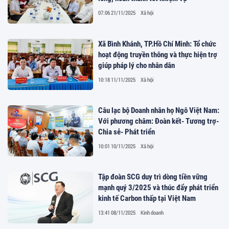
07:06 21/11/2025
Xã hội
Xã Bình Khánh, TP.Hồ Chí Minh: Tổ chức
hoạt động truyền thông và thực hiện trợ
giúp pháp lý cho nhân dân
10:18 11/11/2025
Xã hội
Câu lạc bộ Doanh nhân họ Ngô Việt Nam:
Với phương châm: Đoàn kết- Tương trợ-
Chia sẻ- Phát triển
10:01 10/11/2025
Xã hội
Tập đoàn SCG duy trì dòng tiền vững
mạnh quý 3/2025 và thúc đẩy phát triển
kinh tế Carbon thấp tại Việt Nam
13:41 08/11/2025
Kinh doanh