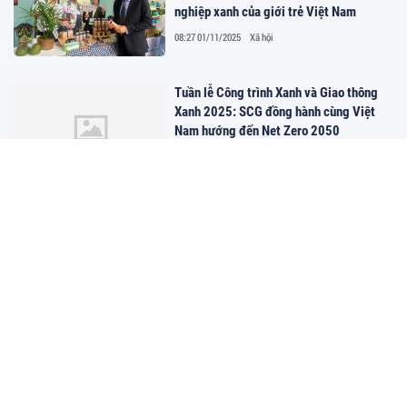
nghiệp xanh của giới trẻ Việt Nam
08:27 01/11/2025
Xã hội
Tuần lễ Công trình Xanh và Giao thông
Xanh 2025: SCG đồng hành cùng Việt
Nam hướng đến Net Zero 2050
07:24 30/10/2025
Sáng tạo
TP.HCM: Ngày hội “Bình Thạnh nghĩa
tình – Kết nối yêu thương” vận động hơn
1,6 tỷ đồng cho 2 quỹ
06:30 26/10/2025
Xã hội
Trường Đại học Công nghiệp TP.Hồ Chí
Minh: Hành trình nuôi dưỡng tinh thần
khởi nghiệp trong giới trẻ
15:46 25/10/2025
Sáng tạo