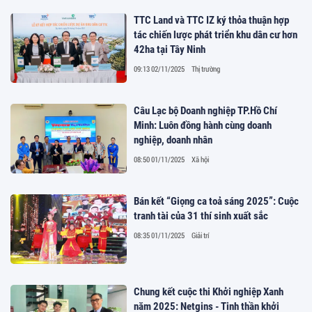
TTC Land và TTC IZ ký thỏa thuận hợp
tác chiến lược phát triển khu dân cư hơn
42ha tại Tây Ninh
09:13 02/11/2025
Thị trường
Câu Lạc bộ Doanh nghiệp TP.Hồ Chí
Minh: Luôn đồng hành cùng doanh
nghiệp, doanh nhân
08:50 01/11/2025
Xã hội
Bán kết “Giọng ca toả sáng 2025”: Cuộc
tranh tài của 31 thí sinh xuất sắc
08:35 01/11/2025
Giải trí
Chung kết cuộc thi Khởi nghiệp Xanh
năm 2025: Netgins - Tinh thần khởi