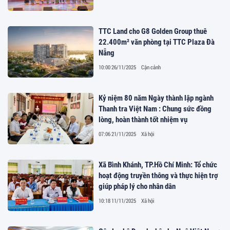
TTC Land cho G8 Golden Group thuê
22.400m² văn phòng tại TTC Plaza Đà
Nẵng
10:00 26/11/2025
Cận cảnh
Kỷ niệm 80 năm Ngày thành lập ngành
Thanh tra Việt Nam : Chung sức đồng
lòng, hoàn thành tốt nhiệm vụ
07:06 21/11/2025
Xã hội
Xã Bình Khánh, TP.Hồ Chí Minh: Tổ chức
hoạt động truyền thông và thực hiện trợ
giúp pháp lý cho nhân dân
10:18 11/11/2025
Xã hội