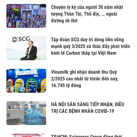
Chuyện ly kỳ của người 30 năm nhặt
tượng Thần Tài, Thổ địa, … ngoài
đường về thờ
Tập đoàn SCG duy trì dòng tiền vững
mạnh quý 3/2025 và thúc đẩy phát triển
kinh tế Carbon thấp tại Việt Nam
Vinamilk ghi nhận doanh thu Quý
2/2025 cao nhất từ trước đến nay,
16.745 tỷ đồng
HÀ NỘI SẴN SÀNG TIẾP NHẬN, ĐIỀU
TRỊ CÁC BỆNH NHÂN COVID-19
TP.HCM: Saigonres Group đồng thời