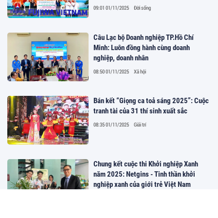
09:01 01/11/2025
Đời sống
Câu Lạc bộ Doanh nghiệp TP.Hồ Chí
Minh: Luôn đồng hành cùng doanh
nghiệp, doanh nhân
08:50 01/11/2025
Xã hội
Bán kết “Giọng ca toả sáng 2025”: Cuộc
tranh tài của 31 thí sinh xuất sắc
08:35 01/11/2025
Giải trí
Chung kết cuộc thi Khởi nghiệp Xanh
năm 2025: Netgins - Tinh thần khởi
nghiệp xanh của giới trẻ Việt Nam
08:27 01/11/2025
Xã hội