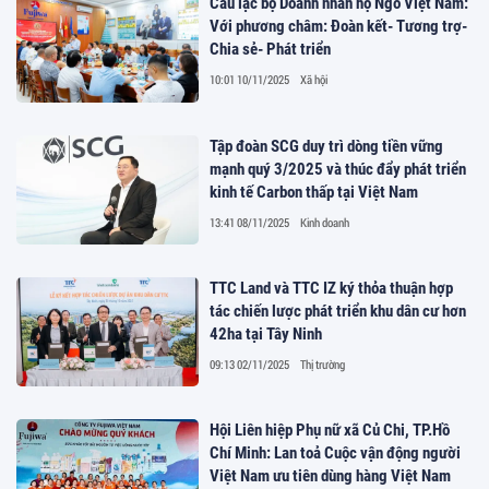
Câu lạc bộ Doanh nhân họ Ngô Việt Nam:
Với phương châm: Đoàn kết- Tương trợ-
Chia sẻ- Phát triển
10:01 10/11/2025
Xã hội
Tập đoàn SCG duy trì dòng tiền vững
mạnh quý 3/2025 và thúc đẩy phát triển
kinh tế Carbon thấp tại Việt Nam
13:41 08/11/2025
Kinh doanh
TTC Land và TTC IZ ký thỏa thuận hợp
tác chiến lược phát triển khu dân cư hơn
42ha tại Tây Ninh
09:13 02/11/2025
Thị trường
Hội Liên hiệp Phụ nữ xã Củ Chi, TP.Hồ
Chí Minh: Lan toả Cuộc vận động người
Việt Nam ưu tiên dùng hàng Việt Nam