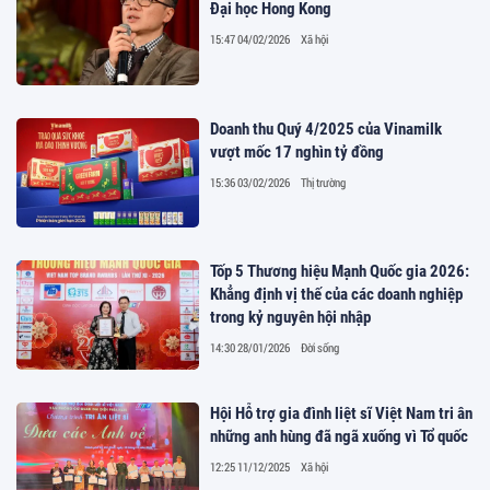
Đại học Hong Kong
15:47 04/02/2026
Xã hội
Doanh thu Quý 4/2025 của Vinamilk
vượt mốc 17 nghìn tỷ đồng
15:36 03/02/2026
Thị trường
Tốp 5 Thương hiệu Mạnh Quốc gia 2026:
Khẳng định vị thế của các doanh nghiệp
trong kỷ nguyên hội nhập
14:30 28/01/2026
Đời sống
Hội Hỗ trợ gia đình liệt sĩ Việt Nam tri ân
những anh hùng đã ngã xuống vì Tổ quốc
12:25 11/12/2025
Xã hội