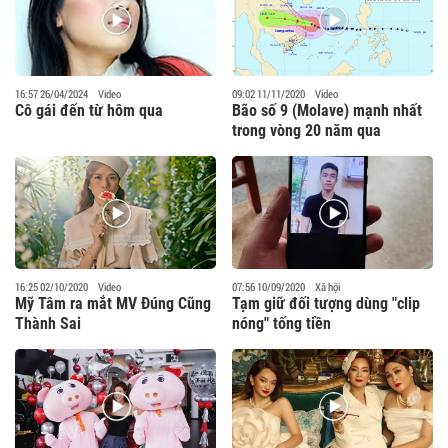
16:57 26/04/2024
Video
09:02 11/11/2020
Video
Cô gái đến từ hôm qua
Bão số 9 (Molave) mạnh nhất
trong vòng 20 năm qua
16:25 02/10/2020
Video
07:56 10/09/2020
Xã hội
Mỹ Tâm ra mắt MV Đúng Cũng
Tạm giữ đối tượng dùng "clip
Thành Sai
nóng" tống tiền