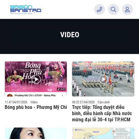
VIDEO
17:47 04/07/2025
Video
09:22 27/04/2025
Cận cảnh
Bóng phù hoa - Phương Mỹ Chi
Trực tiếp: Tổng duyệt diễu
binh, diễu hành cấp Nhà nước
mừng đại lễ 30-4 tại TP.HCM