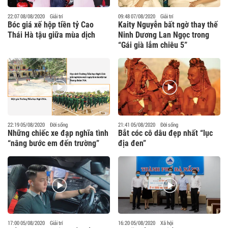
22:07 08/08/2020
Giải trí
09:48 07/08/2020
Giải trí
Bóc giá xế hộp tiền tỷ Cao
Kaity Nguyễn bất ngờ thay thế
Thái Hà tậu giữa mùa dịch
Ninh Dương Lan Ngọc trong
“Gái già lắm chiêu 5”
22:19 05/08/2020
Đời sống
21:41 05/08/2020
Đời sống
Những chiếc xe đạp nghĩa tình
Bắt cóc cô dâu đẹp nhất “lục
“nâng bước em đến trường”
địa đen”
17:00 05/08/2020
Giải trí
16:20 05/08/2020
Xã hội