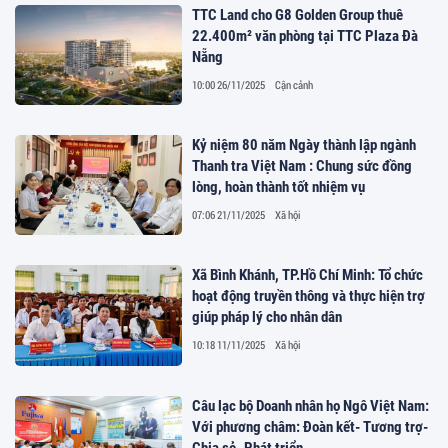
TTC Land cho G8 Golden Group thuê
22.400m² văn phòng tại TTC Plaza Đà
Nẵng
10:00 26/11/2025
Cận cảnh
Kỷ niệm 80 năm Ngày thành lập ngành
Thanh tra Việt Nam : Chung sức đồng
lòng, hoàn thành tốt nhiệm vụ
07:06 21/11/2025
Xã hội
Xã Bình Khánh, TP.Hồ Chí Minh: Tổ chức
hoạt động truyền thông và thực hiện trợ
giúp pháp lý cho nhân dân
10:18 11/11/2025
Xã hội
Câu lạc bộ Doanh nhân họ Ngô Việt Nam:
Với phương châm: Đoàn kết- Tương trợ-
Chia sẻ- Phát triển