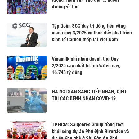
đường về thờ
Tập đoàn SCG duy trì dòng tiền vững
mạnh quý 3/2025 và thúc đẩy phát triển
kinh tế Carbon thấp tại Việt Nam
Vinamilk ghi nhận doanh thu Quý
2/2025 cao nhất từ trước đến nay,
16.745 tỷ đồng
HÀ NỘI SẴN SÀNG TIẾP NHẬN, ĐIỀU
TRỊ CÁC BỆNH NHÂN COVID-19
TP.HCM: Saigonres Group đồng thời
khởi công dự án Phú Định Riverside và
dự án Khu nhà ở Sài Gòn An Phú