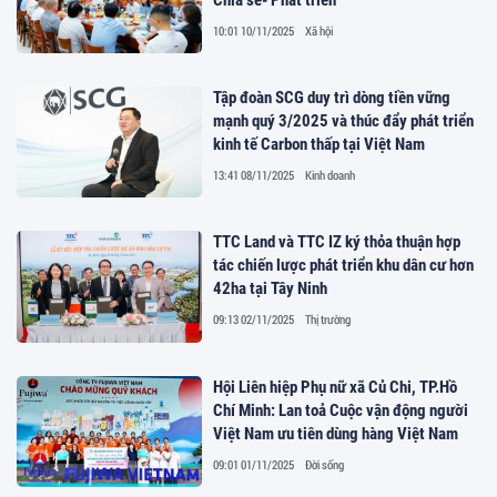
10:01 10/11/2025
Xã hội
Tập đoàn SCG duy trì dòng tiền vững
mạnh quý 3/2025 và thúc đẩy phát triển
kinh tế Carbon thấp tại Việt Nam
13:41 08/11/2025
Kinh doanh
TTC Land và TTC IZ ký thỏa thuận hợp
tác chiến lược phát triển khu dân cư hơn
42ha tại Tây Ninh
09:13 02/11/2025
Thị trường
Hội Liên hiệp Phụ nữ xã Củ Chi, TP.Hồ
Chí Minh: Lan toả Cuộc vận động người
Việt Nam ưu tiên dùng hàng Việt Nam
09:01 01/11/2025
Đời sống