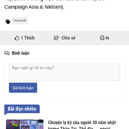
Campaign Asia & Nielsen).
Vinamilk
1
Thích
Chia sẻ
In
Bình luận
Gửi bình luận
Bài đọc nhiều
Chuyện ly kỳ của người 30 năm nhặt
tượng Thần Tài, Thổ địa, … ngoài