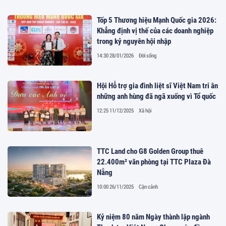
Tốp 5 Thương hiệu Mạnh Quốc gia 2026:
Khẳng định vị thế của các doanh nghiệp
trong kỷ nguyên hội nhập
14:30 28/01/2026
Đời sống
Hội Hỗ trợ gia đình liệt sĩ Việt Nam tri ân
những anh hùng đã ngã xuống vì Tổ quốc
12:25 11/12/2025
Xã hội
TTC Land cho G8 Golden Group thuê
22.400m² văn phòng tại TTC Plaza Đà
Nẵng
10:00 26/11/2025
Cận cảnh
Kỷ niệm 80 năm Ngày thành lập ngành