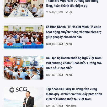
Thanh tra Việt Nam : Chung sức đồng
lòng, hoàn thành tốt nhiệm vụ
07:06 21/11/2025
Xã hội
Xã Bình Khánh, TP.Hồ Chí Minh: Tổ chức
hoạt động truyền thông và thực hiện trợ
giúp pháp lý cho nhân dân
10:18 11/11/2025
Xã hội
Câu lạc bộ Doanh nhân họ Ngô Việt Nam:
Với phương châm: Đoàn kết- Tương trợ-
Chia sẻ- Phát triển
10:01 10/11/2025
Xã hội
Tập đoàn SCG duy trì dòng tiền vững
mạnh quý 3/2025 và thúc đẩy phát triển
kinh tế Carbon thấp tại Việt Nam
13:41 08/11/2025
Kinh doanh