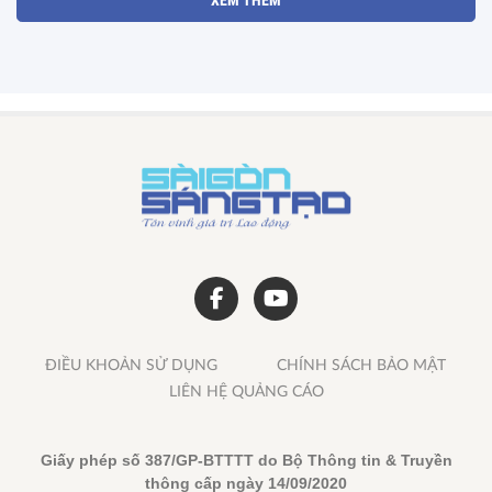
Phường Bến Thành, TP.Hồ Chí Minh:
Phát huy vai trò hoạt động giám sát,
phản biện xã hội
20:51 19/10/2025
Xã hội
Phường Phú Thạnh (TPHCM): Chăm lo
hộ dân hoàn cảnh khó khăn và học sinh
nghèo vượt khó
20:42 19/10/2025
Xã hội
Bà Mai Kiều Liên tiếp tục vào 'Top 100
phụ nữ quyền lực châu Á'
09:02 13/10/2025
Tiêu dùng
TP. Hồ Chí Minh: Tôn vinh 160 sản phẩm
và Dịch vụ tiêu biểu năm 2025