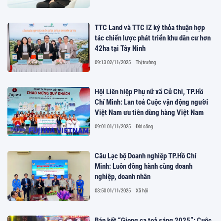
TTC Land và TTC IZ ký thỏa thuận hợp
tác chiến lược phát triển khu dân cư hơn
42ha tại Tây Ninh
09:13 02/11/2025
Thị trường
Hội Liên hiệp Phụ nữ xã Củ Chi, TP.Hồ
Chí Minh: Lan toả Cuộc vận động người
Việt Nam ưu tiên dùng hàng Việt Nam
09:01 01/11/2025
Đời sống
Câu Lạc bộ Doanh nghiệp TP.Hồ Chí
Minh: Luôn đồng hành cùng doanh
nghiệp, doanh nhân
08:50 01/11/2025
Xã hội
Bán kết “Giọng ca toả sáng 2025”: Cuộc