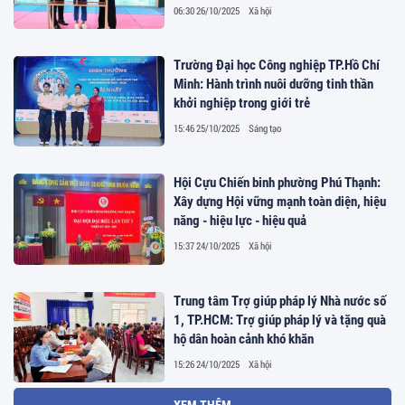
06:30 26/10/2025
Xã hội
Trường Đại học Công nghiệp TP.Hồ Chí
Minh: Hành trình nuôi dưỡng tinh thần
khởi nghiệp trong giới trẻ
15:46 25/10/2025
Sáng tạo
Hội Cựu Chiến binh phường Phú Thạnh:
Xây dựng Hội vững mạnh toàn diện, hiệu
năng - hiệu lực - hiệu quả
15:37 24/10/2025
Xã hội
Trung tâm Trợ giúp pháp lý Nhà nước số
1, TP.HCM: Trợ giúp pháp lý và tặng quà
hộ dân hoàn cảnh khó khăn
15:26 24/10/2025
Xã hội