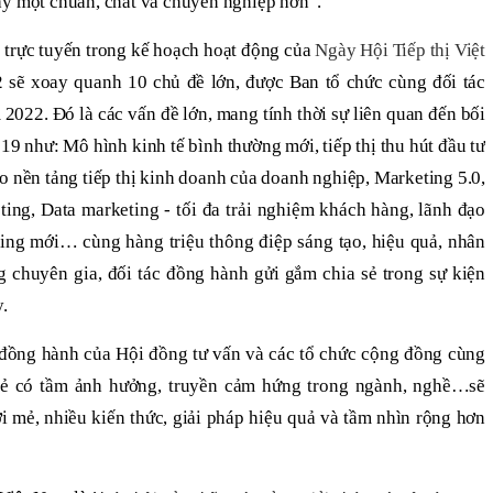
ày một chuẩn, chất và chuyên nghiệp hơn”.
) trực tuyến trong kế hoạch hoạt động của
Ngày Hội Tiếp thị Việt
 sẽ xoay quanh 10 chủ đề lớn, được Ban tổ chức cùng đối tác
 2022. Đó là các vấn đề lớn, mang tính thời sự liên quan đến bối
9 như: Mô hình kinh tế bình thường mới, tiếp thị thu hút đầu tư
tạo nền tảng tiếp thị kinh doanh của doanh nghiệp, Marketing 5.0,
ing, Data marketing - tối đa trải nghiệm khách hàng, lãnh đạo
ting mới… cùng hàng triệu thông điệp sáng tạo, hiệu quả, nhân
g chuyên gia, đối tác đồng hành gửi gắm chia sẻ trong sự kiện
y.
 đồng hành của Hội đồng tư vấn và các tổ chức cộng đồng cùng
 trẻ có tầm ảnh hưởng, truyền cảm hứng trong ngành, nghề…sẽ
i mẻ, nhiều kiến thức, giải pháp hiệu quả và tầm nhìn rộng hơn