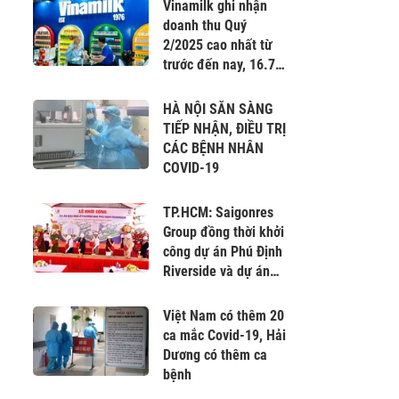
Nam
Vinamilk ghi nhận
doanh thu Quý
2/2025 cao nhất từ
trước đến nay, 16.745
tỷ đồng
HÀ NỘI SẴN SÀNG
TIẾP NHẬN, ĐIỀU TRỊ
CÁC BỆNH NHÂN
COVID-19
TP.HCM: Saigonres
Group đồng thời khởi
công dự án Phú Định
Riverside và dự án
Khu nhà ở Sài Gòn An
Phú
Việt Nam có thêm 20
ca mắc Covid-19, Hải
Dương có thêm ca
bệnh