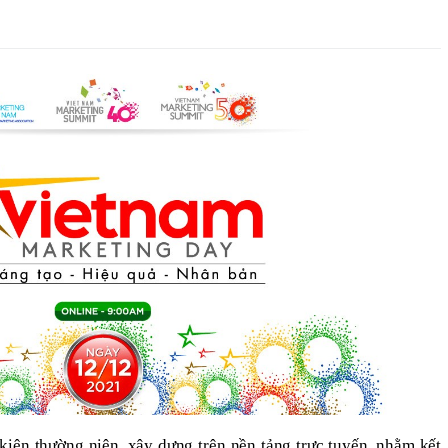
kiện thường niên, xây dựng trên nền tảng trực tuyến, nhằm kết