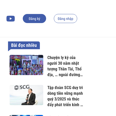
Đăng ký
Đăng nhập
Bài đọc nhiều
Chuyện ly kỳ của
người 30 năm nhặt
tượng Thần Tài, Thổ
địa, … ngoài đường
về thờ
Tập đoàn SCG duy trì
dòng tiền vững mạnh
quý 3/2025 và thúc
đẩy phát triển kinh tế
Carbon thấp tại Việt