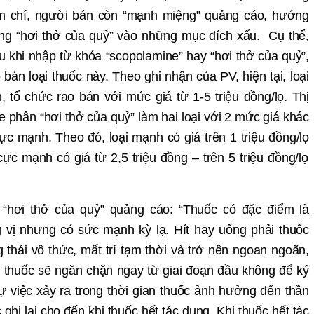
m chí, ngườ
i bán còn “m
ạ
nh mi
ệ
ng” qu
ả
ng cáo,
hướ
ng
ng “hơi thở
c
ủ
a qu
ỷ
” vào nh
ữ
ng m
ụ
c đích x
ấ
u. C
ụ
th
ể
,
u khi nh
ậ
p t
ừ
khóa “scopolamine” hay
“hơi thở
c
ủ
a qu
ỷ
”,
 bán lo
ạ
i thu
ố
c này. Theo ghi nh
ậ
n c
ủ
a PV, hi
ệ
n t
ạ
i, lo
ạ
i
, t
ổ
ch
ứ
c rao bán v
ớ
i m
ứ
c giá t
ừ
1-5 tri
ệ
u đ
ồ
ng/l
ọ
. Th
ị
ne phân
“hơi
th
ở
c
ủ
a qu
ỷ
” làm hai lo
ạ
i v
ớ
i 2 m
ứ
c giá khác
ự
c m
ạ
nh. Theo đó, lo
ạ
i m
ạ
nh có giá trên 1 tri
ệ
u đ
ồ
ng/l
ọ
c
ự
c m
ạ
nh có giá t
ừ
2,5 tri
ệ
u đ
ồ
ng – trên 5 tri
ệ
u đ
ồ
ng/l
ọ
n
“hơi thở
c
ủ
a qu
ỷ
” qu
ả
ng cáo: “Thu
ố
c có đ
ặ
c đi
ể
m là
 v
ị nhưng có sứ
c m
ạ
nh k
ỳ
l
ạ
. Hít hay u
ố
ng ph
ả
i thu
ố
c
 thái vô th
ứ
c, m
ấ
t trí t
ạ
m th
ờ
i và tr
ở
nên ngoan ngoãn,
, thu
ố
c s
ẽ
ngăn ch
ặ
n ngay t
ừ
giai đo
ạ
n đ
ầ
u không đ
ể
ký
ự
vi
ệ
c x
ả
y ra trong th
ờ
i gian thu
ố
c
ảnh hưở
ng
đ
ế
n th
ần
 ghi l
ạ
i cho đ
ế
n khi thu
ố
c h
ế
t tác d
ụ
ng. Khi thu
ố
c h
ế
t tác