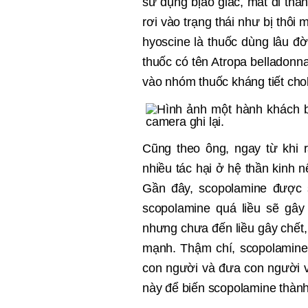
sử dụng bịảo giác, mất đi thần
rơi vào trạng thái như bị thôi
hyoscine là thu
ố
c dùng lâu đ
ờ
thu
ố
c có tên Atropa belladonna
vào nhóm thu
ố
c kháng ti
ế
t cho
Cũng theo ông, ngay t
ừ
khi 
nhi
ề
u tác h
ạ
i
ở
h
ệ
th
ầ
n kinh n
G
ầ
n đ
ây, scopolamine đượ
c 
scopolamine quá li
ề
u s
ẽ
g
ây
nhưng chưa đế
n li
ề
u gây ch
ế
t
m
ạ
nh. Th
ậ
m ch
í, scopolamin
con ngườ
i v
à đưa con ngườ
i 
n
ày để
bi
ế
n scopolamine th
ành