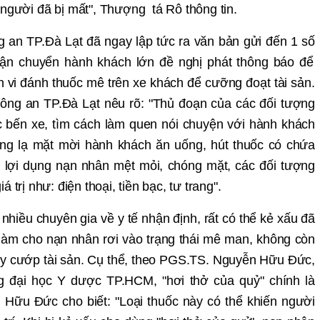
 ngườ
i đã b
ị
m
ấ
t
", Thượ
ng tá Rô thông tin.
ng an TP.Đà Lạ
t đã ngay l
ậ
p t
ứ
c ra văn b
ả
n g
ử
i đ
ế
n 1 s
ố
ậ
n chuy
ể
n hành khách l
ớ
n đ
ề
ngh
ị
phát thông báo đ
ể
h vi đánh thuố
c m
ê trên xe khách để cưỡ
ng đo
ạ
t tài s
ả
n.
ông an TP.Đà Lạ
t nêu rõ: "Th
ủ
đo
ạ
n c
ủ
a các đ
ối tượng
c b
ế
n xe, tìm cách làm quen nói chuy
ệ
n v
ớ
i h
ành khách
ng l
ạ
m
ặ
t m
ờ
i h
ành khách ăn uố
ng, hút thu
ố
c có ch
ứ
a
, lợi dụng nạn nhân mệt mỏi, chóng mặt, các đối tượng
 trị như: điện thoại, tiền bạc, tư trang".
 nhiều chuyên gia về y tế nhận định, rất có thể kẻ xấu đã
 làm cho nạn nhân rơi vào trạng thái mê man, không còn
ay cướp tài sản. Cụ thể, theo PGS.TS. Nguyễn Hữu Đức,
g đại học Y dược TP.HCM, "hơi thở của quỷ" chính là
Hữu Đức cho biết: "Loại thuốc này có thể khiến người