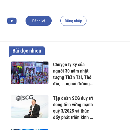
Đăng ký
Đăng nhập
Bài đọc nhiều
Chuyện ly kỳ của
người 30 năm nhặt
tượng Thần Tài, Thổ
địa, … ngoài đường
về thờ
Tập đoàn SCG duy trì
dòng tiền vững mạnh
quý 3/2025 và thúc
đẩy phát triển kinh tế
Carbon thấp tại Việt