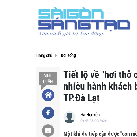
Trang chủ
Đời sống
Tiết lộ về "hơi thở
BÌNH
LUẬN
nhiều hành khách b
TP.Đà Lạt
Hà Nguyễn
09:45 08/09/2020
Một khi đã tiếp cận được "con mồ