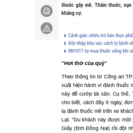
thuốc gây mê. Thấm thuốc, nạn 
kháng cự.
Cảnh giác chiêu trò bán thực ph
Đột nhập khu vực cách ly bệnh n
BN1017 tự mua thuốc uống khi số
"Hơi thở
c
ủ
a qu
ỷ
"
Theo thông tin t
ừ Công an TP
xu
ấ
t hi
ệ
n h
ành vi đánh thuố
c 
này để cướ
p tài s
ả
n. C
ụ
th
ể,
cho bi
ế
t,
cách đây ít ngày, đơn
l
ạ
đánh thu
ố
c mê trên xe khách
L
ạ
t.
"Du khách này được một n
Giây (tỉnh Đồng Nai) rồi đột