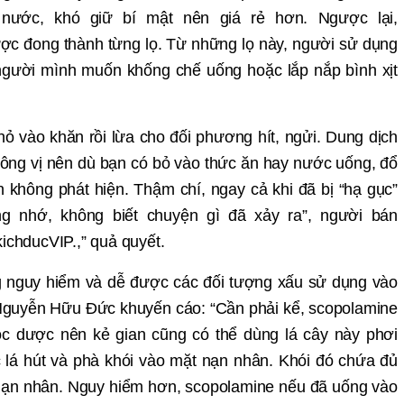
nước, khó giữ bí mật nên giá rẻ hơn. Ngược lại,
c đong thành từng lọ. Từ những lọ này, người sử dụng
người mình muốn khống chế uống hoặc lắp nắp bình xịt
ỏ vào khăn rồi lừa cho đối phương hít, ngửi. Dung dịch
ông vị nên dù bạn có bỏ vào thức ăn hay nước uống, đổ
 không phát hiện. Thậm chí, ngay cả khi đã bị “hạ gục”
ông nhớ, không biết chuyện gì
đ
ã xảy ra”, người bán
ichducVIP.,” quả quyết.
g nguy hi
ể
m và d
ễ đượ
c các đ
ối tượ
ng x
ấ
u s
ử
d
ụ
ng vào
Nguy
ễ
n H
ữ
u Đ
ứ
c khuy
ế
n cáo: “C
ầ
n ph
ả
i k
ể
, scopolamine
ộc dượ
c nên k
ẻ
gian cũng có th
ể
d
ùng lá cây này phơi
 lá hút và phà khói vào m
ặ
t n
ạ
n nhân. Khói đó ch
ứ
a đ
ủ
n
ạ
n nhân. Nguy hi
ểm hơn, scopolamine nế
u đã u
ố
ng vào