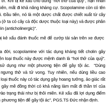
 trí. Khi bị kẻ xấu cho dùng "hơi thở của quỷ", nạn nhân
 miên, mất đi khả năng kháng cự.
Scopolamine còn có tên
i. Đ
ầ
u tiên, nó là m
ột dượ
c ch
ất đượ
c chi
ế
t xu
ấ
t t
ừ
cây
 (
ở
ta c
ó cây cà độc dượ
c thu
ộ
c lo
ạ
i n
ày) và đượ
c phân
lin (anticholinergic)".
ra đ
ờ
i, scopolamine v
ớ
i tác d
ụ
ng kháng ti
ế
t cholin gây
ên lo
ạ
i thu
ố
c n
ày đượ
c m
ệ
nh danh l
à “hơi thở
c
ủ
a qu
ỷ
".
s
ử
d
ụng như một phương tiệ
n đ
ể
gây t
ộ
i ác. "Dùng
 ngưng thở
và t
ử
vong. Tuy nhiên, n
ế
u dùng li
ều cao
, lo
ạ
i thu
ố
c này có tác d
ụ
ng g
ây hoang tưở
ng,
ả
o giác r
ấ
t
e gây mê đồ
ng th
ờ
i có kh
ả
năng làm m
ấ
t đi th
ầ
n trí c
ủa
vào tr
ạ
ng th
ái như bị
thôi miên. K
ẻ
x
ấ
u đã l
ợ
i d
ụ
ng đi
ể
m
 phương tiệ
n đ
ể
gây t
ộ
i ác", PGS.TS Đ
ứ
c nh
ậ
n đ
ị
nh.