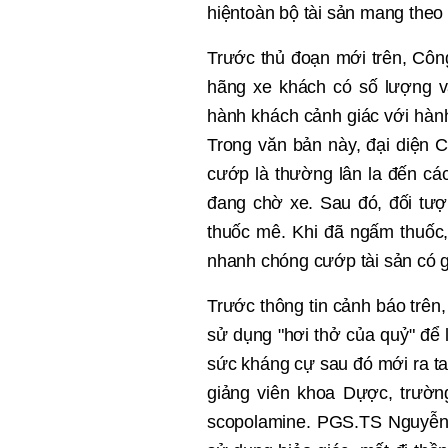
hi
ệ
ntoàn b
ộ
tài s
ản mang theo
Trướ
c th
ủ
đo
ạ
n m
ới trên, Cô
hãng xe khách có s
ố lượ
ng v
hành khách c
ả
nh giác v
ớ
i h
àn
Trong văn b
ản này, đạ
i di
ện C
cướ
p l
à thườ
ng lân la đ
ế
n cá
đang chờ
xe. Sau đó, đ
ối tượ
thu
ố
c m
ê. Khi đã ngấm thuốc
nhanh chóng cướp tài sản có giá
Trước thông tin cảnh báo trên,
sử dụng "hơi thở của quỷ" để
sức kháng cự sau đó mới ra t
giảng viên khoa Dựợc, trườn
scopolamine. PGS.TS Nguyễn 