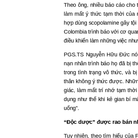
Theo ông, nhi
ề
u báo cáo cho 
làm m
ấ
t ý th
ứ
c t
ạ
m th
ờ
i c
ủ
a 
h
ợ
p dùng scopolamine gây t
ộ
Colombia trình báo v
ới cơ qua
đi
ề
u khi
ể
n làm nh
ữ
ng vi
ệc như
PGS.TS Nguy
ễ
n H
ữ
u Đ
ứ
c nó
n
ạ
n nhân trình báo h
ọ
đã b
ị
th
trong tình tr
ạ
ng vô th
ứ
c, và b
ị
thân không ý th
ức đượ
c. Nh
ữ
giác, làm m
ấ
t trí nh
ớ
t
ạ
m th
ờ
i
d
ụng như thế
khi k
ẻ
gian bí m
u
ố
ng”.
“Đ
ộc dượ
c”
được rao bán n
Tuy nhiên, theo tìm hi
ể
u c
ủ
a P