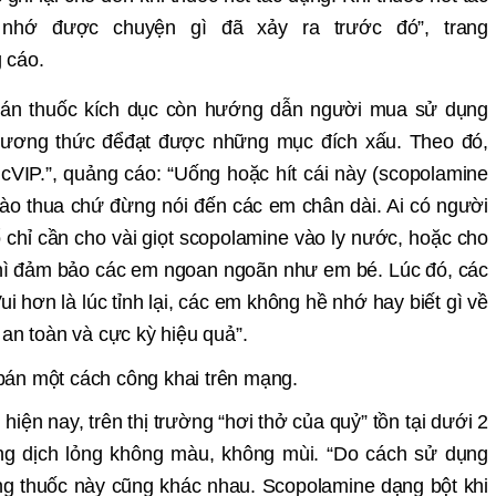
nh
ớ đượ
c chuy
ệ
n gì
đ
ã x
ảy ra trướ
c đó”, trang
 cáo.
bán thu
ố
c kích d
ụ
c còn h
ướ
ng d
ẫn ngườ
i mua s
ử
d
ụ
ng
hương thứ
c
đ
ể
đ
ạt đượ
c nh
ữ
ng m
ụ
c đích x
ấu. Theo đó,
cVIP.”, quảng cáo: “Uống hoặc hít cái này (scopolamine
hào thua chứ đừng nói đến các em chân dài. Ai có người
 chỉ cần cho vài giọt scopolamine vào ly nước, hoặc cho
hì
đ
ảm bảo các em ngoan ngoãn như em bé. Lúc đó, các
 hơn là lúc tỉnh lại, các em không hề nhớ hay biết gì về
 an toàn và cực kỳ hiệu quả”.
iện nay, trên thị trường “hơi thở của quỷ” tồn tại dưới 2
ng dịch lỏng không màu, không mùi. “Do cách sử dụng
ng thuốc này cũng khác nhau. Scopolamine dạng bột khi