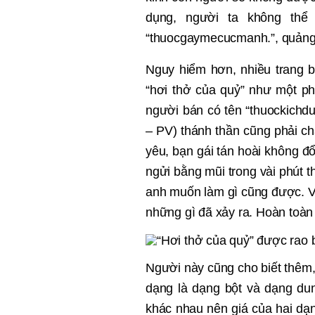
d
ụng, ngườ
i ta không th
ể
“thuocgaymecucmanh.”, qu
ả
ng
Nguy hi
ểm hơn, nhiề
u trang 
“
hơi thở
c
ủ
a qu
ỷ
”
như một p
người bán có tên “thuockichdu
– PV) thánh thần cũng phải c
yêu, bạn gái tán hoài không đổ
ngửi bằng mũi trong vài phút t
anh muốn làm gì cũng được. Vui
những gì
đ
ã xảy ra. Hoàn toàn
Người này cũng cho biết thêm, h
dạng là dạng bột và dạng du
khác nhau nên giá của hai dạ