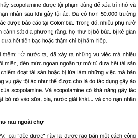
th
ấy scopolamine đượ
c t
ộ
i ph
ạ
m d
ùng để
xóa trí nh
ớ
và
n
ạ
n nhân sau khi gây t
ộ
i ác. Đã có h
ơn 50.000 trườ
ng
i
ác đượ
c báo cáo t
ạ
i Colombia. Trong đó, nhi
ề
u ph
ụ
n
ữở
n cả
nh sát đ
ịa phương rằ
ng, h
ọ như bị
b
ỏ
bùa, b
ị
k
ẻ
gian
 đưa hế
t ti
ề
n b
ạ
c ho
ặ
c th
ậ
m chí b
ị
hãm hi
ế
p.
i thêm: "
Ở nướ
c ta, đã x
ả
y ra nh
ữ
ng v
ụ
vi
ệ
c mà nhi
ề
u
ôi miên, đế
n m
ứ
c ngoan ngoãn t
ự
m
ở
t
ủ đưa hế
t tài s
ả
n
chi
ế
m đo
ạ
t tài s
ả
n ho
ặ
c b
ị
l
ừ
a làm nh
ữ
ng vi
ệ
c mà b
ả
n
ng v
ụ
gây t
ộ
i
ác như thế đượ
c cho là do tác d
ụ
ng gây
ả
o
 c
ủ
a scopolamine. Và scopolamine có kh
ả
năng gây tác
ậ
t b
ỏ
nó vào s
ữa, bia, nướ
c gi
ả
i khát... và cho n
ạ
n nhân
hư rau ngoài chợ
V, lo
ạ
i “đ
ộc dượ
c” này l
ại đượ
c rao bán m
ộ
t cách công