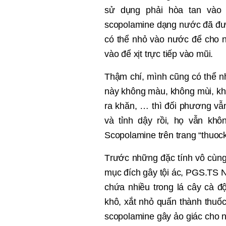
sử dụng phải hòa tan vào 
scopolamine dạng nước đã đượ
có thể nhỏ vào nước để cho 
vào để xịt trực tiếp vào mũi.
Thậm chí, mình cũng có thể nh
này không màu, không mùi, kh
ra khăn, … thì
đ
ối phương vẫn
và tỉnh dậy rồi, họ vẫn kh
Scopolamine trên trang “thuock
T
rướ
c nh
ữ
ng đ
ặ
c tính vô cùn
m
ụ
c đích gây t
ộ
i ác, PGS.TS 
ch
ứ
a nhi
ề
u trong l
á cây cà đ
khô, xắ
t nh
ỏ
qu
ấ
n thành thu
ố
c
scopolamine gây
ả
o giác cho 