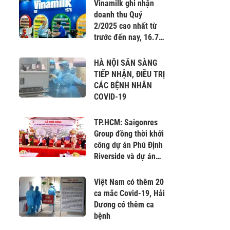
Nam
Vinamilk ghi nhận
doanh thu Quý
2/2025 cao nhất từ
trước đến nay, 16.745
tỷ đồng
HÀ NỘI SẴN SÀNG
TIẾP NHẬN, ĐIỀU TRỊ
CÁC BỆNH NHÂN
COVID-19
TP.HCM: Saigonres
Group đồng thời khởi
công dự án Phú Định
Riverside và dự án
Khu nhà ở Sài Gòn An
Phú
Việt Nam có thêm 20
ca mắc Covid-19, Hải
Dương có thêm ca
bệnh