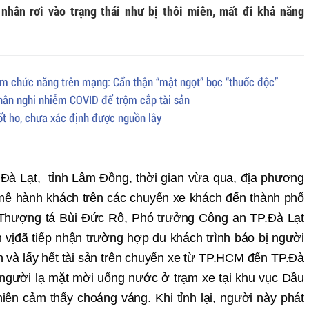
nhân rơi vào trạng thái như bị thôi miên, mất đi khả năng
ẩm chức năng trên mạng: Cẩn thận “mật ngọt” bọc “thuốc độc”
hân nghi nhiễm COVID để trộm cắp tài sản
t ho, chưa xác định được nguồn lây
.Đà Lạ
t, t
ỉ
nh Lâm Đ
ồ
ng, th
ờ
i gian v
ừ
a qua, đ
ịa phươ
ng
mê hành khách trên các chuy
ế
n xe khách đ
ế
n thành ph
ố
 Thượ
ng t
á Bùi Đứ
c R
ô, Phó trưở
ng C
ông an TP.Đà Lạ
t
 vị
đ
ã ti
ế
p nh
ận trườ
ng h
ợ
p du khách trình báo b
ị ngườ
i
 và l
ấ
y h
ế
t tài s
ả
n trên chuy
ế
n xe t
ừ
TP.HCM đ
ế
n TP.
Đ
à
gười lạ mặt mời uống nước ở trạm xe tại khu vục Dầu
 nhiên cảm thấy choáng váng.
Khi t
ỉ
nh l
ạ
i
, ngườ
i này phát