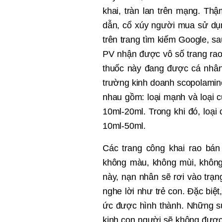
khai, tràn lan trên m
ạ
ng. Th
ậ
d
ẫ
n, c
ổ
xúy
ngườ
i mua s
ử
d
ụ
trên trang tìm ki
ế
m Google, sa
PV nh
ận đượ
c vô s
ố
trang rao
thu
ốc này đang đượ
c cá nhân
trườ
ng kinh doanh scopolami
nhau g
ồ
m: lo
ạ
i m
ạ
nh và lo
ạ
i c
10ml-20ml. Trong khi đó, lo
ạ
i 
10ml-50ml.
Các trang công khai rao bá
không màu, không mùi, không
này, n
ạ
n nhân s
ẽ rơi vào trạ
ng
nghe l
ời như trẻ
con. Đ
ặ
c bi
ệ
t
ức đượ
c hình thành. Nh
ữ
ng s
kinh con ngườ
i s
ẽ
không
đượ
c