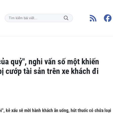
 của quỷ", nghi vấn số một khiến
ị cướp tài sản trên xe khách đi
i", kẻ xấu sẽ mời hành khách ăn uống, hút thuốc có chứa loại