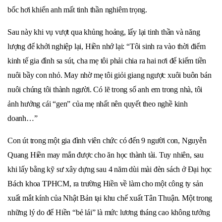
bốc hơi khiến anh mất tinh thần nghiêm trọng.
Sau này khi vụ vượt qua khủng hoảng, lấy lại tinh thần và năng
lượng để khởi nghiệp lại, Hiền nhớ lại: “Tôi sinh ra vào thời điểm
kinh tế gia đình sa sút, cha mẹ tôi phải chia ra hai nơi để kiếm tiền
nuôi bầy con nhỏ. May nhờ mẹ tôi giỏi giang ngược xuôi buôn bán
nuôi chúng tôi thành người. Có lẽ trong số anh em trong nhà, tôi
ảnh hưởng cái “gen” của mẹ nhất nên quyết theo nghề kinh
doanh…”
Con út trong một gia đình viên chức có đến 9 người con, Nguyễn
Quang Hiền may mắn được cho ăn học thành tài. Tuy nhiên, sau
khi lấy bằng kỹ sư xây dựng sau 4 năm dùi mài đèn sách ở Đại học
Bách khoa TPHCM, ra trường Hiền về làm cho một công ty sản
xuất mắt kính của Nhật Bản tại khu chế xuất Tân Thuận. Một trong
những lý do để Hiền “bẻ lái” là mức lương tháng cao không tưởng