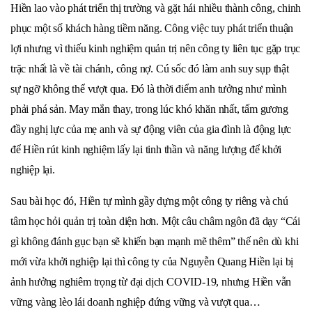
Hiền lao vào phát triển thị trường và gặt hái nhiều thành công, chinh
phục một số khách hàng tiềm năng. Công việc tuy phát triển thuận
lợi nhưng vì thiếu kinh nghiệm quản trị nên công ty liên tục gặp trục
trặc nhất là về tài chánh, công nợ. Cú sốc đó làm anh suy sụp thật
sự ngỡ không thể vượt qua. Đó là thời điểm anh tưởng như mình
phải phá sản. May mắn thay, trong lúc khó khăn nhất, tấm gương
đầy nghị lực của mẹ anh và sự động viên của gia đình là động lực
để Hiền rút kinh nghiệm lấy lại tinh thần và năng lượng để khởi
nghiệp lại.
Sau bài học đó, Hiền tự mình gầy dựng một công ty riêng và chú
tâm học hỏi quản trị toàn diện hơn. Một câu châm ngôn đã dạy “Cái
gì không đánh gục bạn sẽ khiến bạn mạnh mẽ thêm” thế nên dù khi
mới vừa khởi nghiệp lại thì công ty của Nguyễn Quang Hiền lại bị
ảnh hưởng nghiêm trọng từ đại dịch COVID-19, nhưng Hiền vẫn
vững vàng lèo lái doanh nghiệp đứng vững và vượt qua…