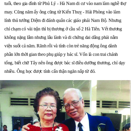
tuổi, theo gia đình từ Phủ Lý - Hà Nam di cư vào nam làm nghề thợ
may. Cũng năm ấy ông cũng từ Kiến Thuỵ - Hải Phòng vào làm
lính thủ tướng Diệm đi đánh quân các giáo phái Nam Bộ. Nhưng
chỉ chạm có vài trận thì bị thương ở cầu số 2 Hà Tiên. Vết thương
không nặng lắm nhưng lâu lành và di chứng dai dẳng phải nằm
viện suốt cả năm. Rãnh rỗi và tính còn trẻ năng động ông dành
phần lớn thời gian theo phụ giúp y bác sĩ. Vốn là con trai chánh
tổng, biết chữ Tây nên ông được bác sĩ điều dưỡng thương, chỉ dạy
nhiều. Ông học được tính cẩn thận ngăn nắp từ đó.