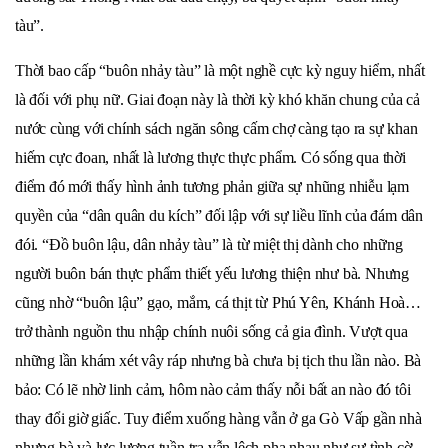
tàu”.
Thời bao cấp “buôn nhảy tàu” là một nghề cực kỳ nguy hiểm, nhất
là đối với phụ nữ. Giai đoạn này là thời kỳ khó khăn chung của cả
nước cùng với chính sách ngăn sông cấm chợ càng tạo ra sự khan
hiếm cực đoan, nhất là lương thực thực phẩm. Có sống qua thời
điểm đó mới thấy hình ảnh tương phản giữa sự nhũng nhiễu lạm
quyền của “dân quân du kích” đối lập với sự liều lĩnh của đám dân
đói. “Đồ buôn lậu, dân nhảy tàu” là từ miệt thị dành cho những
người buôn bán thực phẩm thiết yếu lương thiện như bà. Nhưng
cũng nhờ “buôn lậu” gạo, mắm, cá thịt từ Phú Yên, Khánh Hoà…
trở thành nguồn thu nhập chính nuôi sống cả gia đình. Vượt qua
những lần khám xét vây ráp nhưng bà chưa bị tịch thu lần nào. Bà
bảo: Có lẽ nhờ linh cảm, hôm nào cảm thấy nỗi bất an nào đó tôi
thay đổi giờ giấc. Tuy điểm xuống hàng vẫn ở ga Gò Vấp gần nhà
nhưng bà và lực lượng tuần tra vẫn lệch pha nhau như sự tình cờ.