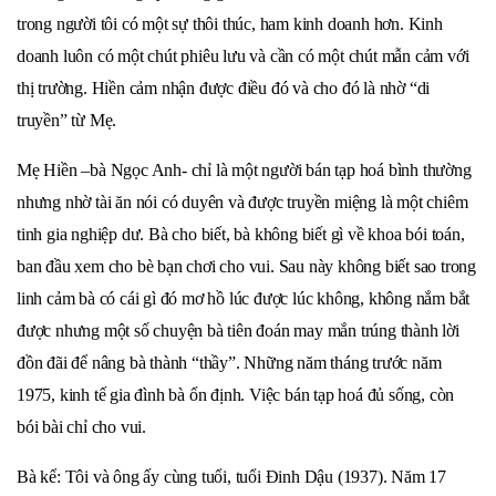
trong người tôi có một sự thôi thúc, ham kinh doanh hơn. Kinh
doanh luôn có một chút phiêu lưu và cần có một chút mẫn cảm với
thị trường. Hiền cảm nhận được điều đó và cho đó là nhờ “di
truyền” từ Mẹ.
Mẹ Hiền –bà Ngọc Anh- chỉ là một người bán tạp hoá bình thường
nhưng nhờ tài ăn nói có duyên và được truyền miệng là một chiêm
tinh gia nghiệp dư. Bà cho biết, bà không biết gì về khoa bói toán,
ban đầu xem cho bè bạn chơi cho vui. Sau này không biết sao trong
linh cảm bà có cái gì đó mơ hồ lúc được lúc không, không nắm bắt
được nhưng một số chuyện bà tiên đoán may mắn trúng thành lời
đồn đãi để nâng bà thành “thầy”. Những năm tháng trước năm
1975, kinh tế gia đình bà ổn định. Việc bán tạp hoá đủ sống, còn
bói bài chỉ cho vui.
Bà kể: Tôi và ông ấy cùng tuổi, tuổi Đinh Dậu (1937). Năm 17