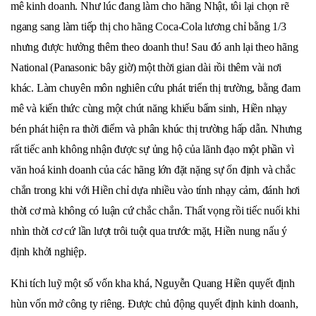
mê kinh doanh. Như lúc đang làm cho hãng Nhật, tôi lại chọn rẽ
ngang sang làm tiếp thị cho hãng Coca-Cola lương chỉ bằng 1/3
nhưng được hưởng thêm theo doanh thu! Sau đó anh lại theo hãng
National (Panasonic bây giờ) một thời gian dài rồi thêm vài nơi
khác. Làm chuyên môn nghiên cứu phát triển thị trường, bằng đam
mê và kiến thức cùng một chút năng khiếu bẩm sinh, Hiền nhạy
bén phát hiện ra thời điểm và phân khúc thị trường hấp dẫn. Nhưng
rất tiếc anh không nhận được sự ủng hộ của lãnh đạo một phần vì
văn hoá kinh doanh của các hãng lớn đặt nặng sự ổn định và chắc
chắn trong khi với Hiền chỉ dựa nhiều vào tính nhạy cảm, đánh hơi
thời cơ mà không có luận cứ chắc chắn. Thất vọng rồi tiếc nuối khi
nhìn thời cơ cứ lần lượt trôi tuột qua trước mặt, Hiền nung nấu ý
định khởi nghiệp.
Khi tích luỹ một số vốn kha khá, Nguyễn Quang Hiền quyết định
hùn vốn mở công ty riêng. Được chủ động quyết định kinh doanh,