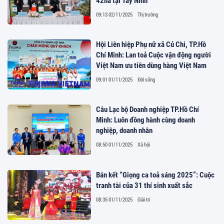
42ha tại Tây Ninh
09:13 02/11/2025
Thị trường
Hội Liên hiệp Phụ nữ xã Củ Chi, TP.Hồ
Chí Minh: Lan toả Cuộc vận động người
Việt Nam ưu tiên dùng hàng Việt Nam
09:01 01/11/2025
Đời sống
Câu Lạc bộ Doanh nghiệp TP.Hồ Chí
Minh: Luôn đồng hành cùng doanh
nghiệp, doanh nhân
08:50 01/11/2025
Xã hội
Bán kết “Giọng ca toả sáng 2025”: Cuộc
tranh tài của 31 thí sinh xuất sắc
08:35 01/11/2025
Giải trí