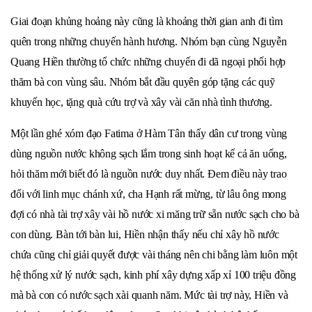
Giai đoạn khủng hoảng này cũng là khoảng thời gian anh đi tìm
quên trong những chuyến hành hương. Nhóm bạn cùng Nguyễn
Quang Hiền thường tổ chức những chuyến đi dã ngoại phối hợp
thăm bà con vùng sâu. Nhóm bắt đầu quyên góp tặng các quỹ
khuyến học, tặng quà cứu trợ và xây vài căn nhà tình thương.
Một lần ghé xóm đạo Fatima ở Hàm Tân thấy dân cư trong vùng
dùng nguồn nước không sạch lắm trong sinh hoạt kể cả ăn uống,
hỏi thăm mới biết đó là nguồn nước duy nhất. Đem điều này trao
đổi với linh mục chánh xứ, cha Hạnh rất mừng, từ lâu ông mong
đợi có nhà tài trợ xây vài hồ nước xi măng trữ sẵn nước sạch cho bà
con dùng. Bàn tới bàn lui, Hiền nhận thấy nếu chỉ xây hồ nước
chứa cũng chỉ giải quyết được vài tháng nên chi bằng làm luôn một
hệ thống xử lý nước sạch, kinh phí xây dựng xấp xỉ 100 triệu đồng
mà bà con có nước sạch xài quanh năm. Mức tài trợ này, Hiền và