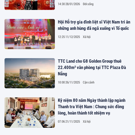
14:30 28/01/2026
Đời sống
Hội Hỗ trợ gia đình liệt sĩ Việt Nam tri ân
những anh hùng đã ngã xuống vì Tổ quốc
12:25 11/12/2025
Xã hội
TTC Land cho G8 Golden Group thuê
22.400m² văn phòng tại TTC Plaza Đà
Nẵng
10:00 26/11/2025
Cận cảnh
Kỷ niệm 80 năm Ngày thành lập ngành
Thanh tra Việt Nam : Chung sức đồng
lòng, hoàn thành tốt nhiệm vụ
07:06 21/11/2025
Xã hội