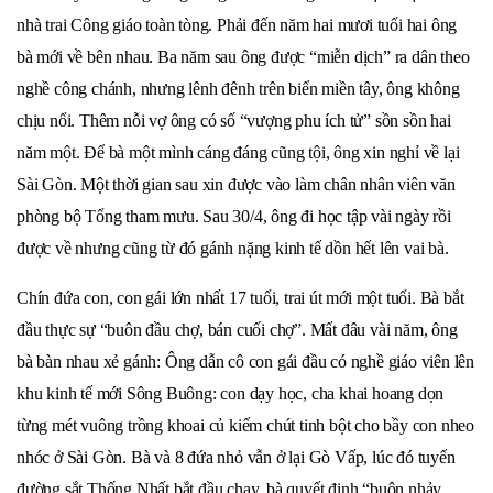
nhà trai Công giáo toàn tòng. Phải đến năm hai mươi tuổi hai ông
bà mới về bên nhau. Ba năm sau ông được “miễn dịch” ra dân theo
nghề công chánh, nhưng lênh đênh trên biển miền tây, ông không
chịu nổi. Thêm nỗi vợ ông có số “vượng phu ích tử” sồn sồn hai
năm một. Để bà một mình cáng đáng cũng tội, ông xin nghỉ về lại
Sài Gòn. Một thời gian sau xin được vào làm chân nhân viên văn
phòng bộ Tổng tham mưu. Sau 30/4, ông đi học tập vài ngày rồi
được về nhưng cũng từ đó gánh nặng kinh tế dồn hết lên vai bà.
Chín đứa con, con gái lớn nhất 17 tuổi, trai út mới một tuổi. Bà bắt
đầu thực sự “buôn đầu chợ, bán cuối chợ”. Mất đâu vài năm, ông
bà bàn nhau xẻ gánh: Ông dẫn cô con gái đầu có nghề giáo viên lên
khu kinh tế mới Sông Buông: con dạy học, cha khai hoang dọn
từng mét vuông trồng khoai củ kiếm chút tinh bột cho bầy con nheo
nhóc ở Sài Gòn. Bà và 8 đứa nhỏ vẫn ở lại Gò Vấp, lúc đó tuyến
đường sắt Thống Nhất bắt đầu chạy, bà quyết định “buôn nhảy