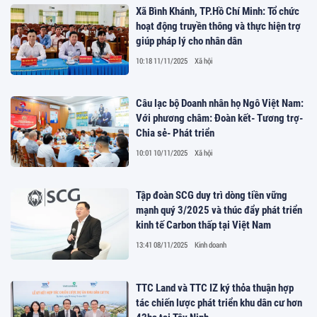
Xã Bình Khánh, TP.Hồ Chí Minh: Tổ chức
hoạt động truyền thông và thực hiện trợ
giúp pháp lý cho nhân dân
10:18 11/11/2025
Xã hội
Câu lạc bộ Doanh nhân họ Ngô Việt Nam:
Với phương châm: Đoàn kết- Tương trợ-
Chia sẻ- Phát triển
10:01 10/11/2025
Xã hội
Tập đoàn SCG duy trì dòng tiền vững
mạnh quý 3/2025 và thúc đẩy phát triển
kinh tế Carbon thấp tại Việt Nam
13:41 08/11/2025
Kinh doanh
TTC Land và TTC IZ ký thỏa thuận hợp
tác chiến lược phát triển khu dân cư hơn