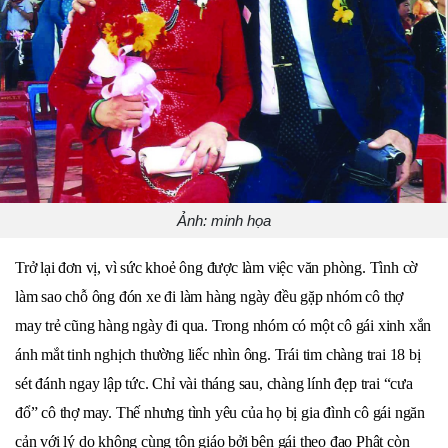
Ảnh: minh họa
Trở lại đơn vị, vì sức khoẻ ông được làm việc văn phòng. Tình cờ
làm sao chỗ ông đón xe đi làm hàng ngày đều gặp nhóm cô thợ
may trẻ cũng hàng ngày đi qua. Trong nhóm có một cô gái xinh xắn
ánh mắt tinh nghịch thường liếc nhìn ông. Trái tim chàng trai 18 bị
sét đánh ngay lập tức. Chỉ vài tháng sau, chàng lính đẹp trai “cưa
đổ” cô thợ may. Thế nhưng tình yêu của họ bị gia đình cô gái ngăn
cản với lý do không cùng tôn giáo bởi bên gái theo đạo Phật còn