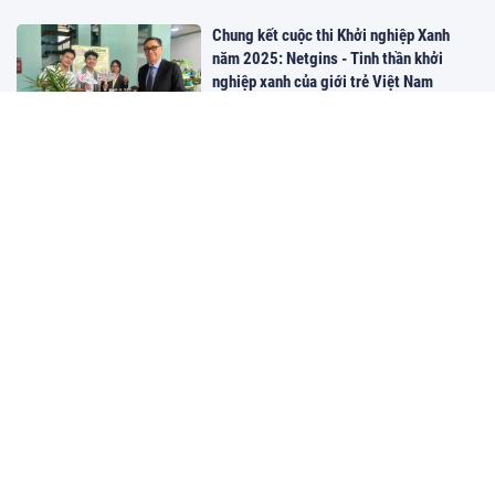
Chung kết cuộc thi Khởi nghiệp Xanh
năm 2025: Netgins - Tinh thần khởi
nghiệp xanh của giới trẻ Việt Nam
08:27 01/11/2025
Xã hội
Tuần lễ Công trình Xanh và Giao thông
Xanh 2025: SCG đồng hành cùng Việt
Nam hướng đến Net Zero 2050
07:24 30/10/2025
Sáng tạo
TP.HCM: Ngày hội “Bình Thạnh nghĩa
tình – Kết nối yêu thương” vận động hơn
1,6 tỷ đồng cho 2 quỹ
06:30 26/10/2025
Xã hội
Trường Đại học Công nghiệp TP.Hồ Chí
Minh: Hành trình nuôi dưỡng tinh thần