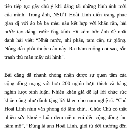
tiên tiếp tục gây chú ý khi đăng tải những hình ảnh mới
của mình. Trong ảnh, NSƯT Hoài Linh diện trang phục
giản dị với áo bà ba màu nâu kết hợp với khăn rằn, hài
hước tạo dáng trước ống kính. Đi kèm bức ảnh đệ nhất
danh hài viết: “Nhất nước, nhì phân, tam cần, tứ giống.
Nông dân phải thuộc câu này. Ra thăm ruộng coi sao, sẵn
tranh thủ mần mấy cái hình".
Bài đăng đã nhanh chóng nhận được sự quan tâm của
cộng đồng mạng với hơn 200 nghìn lượt thích và hàng
nghìn lượt bình luận. Nhiều khán giả để lại lời chúc sức
khỏe cũng như dành tặng lời khen cho nam nghệ sĩ: “Chú
Hoài Linh nhìn vẫn phong độ lắm chứ... Chúc Chú có thật
nhiều sức khoẻ - luôn đem niềm vui đến cộng đồng fan
hâm mộ”, “Đúng là anh Hoài Linh, giỏi từ đời thường đến