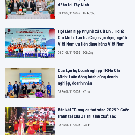
42ha tại Tây Ninh
09:13 02/11/2025
Thị trường
Hội Liên hiệp Phụ nữ xã Củ Chi, TP.Hồ
Chí Minh: Lan toả Cuộc vận động người
Việt Nam ưu tiên dùng hàng Việt Nam
09:01 01/11/2025
Đời sống
Câu Lạc bộ Doanh nghiệp TP.Hồ Chí
Minh: Luôn đồng hành cùng doanh
nghiệp, doanh nhân
08:50 01/11/2025
Xã hội
Bán kết “Giọng ca toả sáng 2025”: Cuộc
tranh tài của 31 thí sinh xuất sắc
08:35 01/11/2025
Giải trí