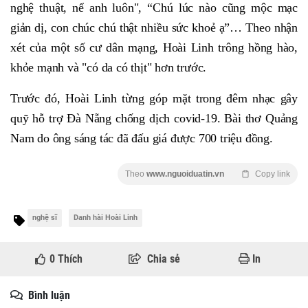
nghệ thuật, nể anh luôn", “Chú lúc nào cũng mộc mạc
giản dị, con chúc chú thật nhiều sức khoẻ ạ”… Theo nhận
xét của một số cư dân mạng, Hoài Linh trông hồng hào,
khỏe mạnh và "có da có thịt" hơn trước.
Trước đó, Hoài Linh từng góp mặt trong đêm nhạc gây
quỹ hỗ trợ Đà Nẵng chống dịch covid-19. Bài thơ Quảng
Nam do ông sáng tác đã đấu giá được 700 triệu đồng.
Theo
www.nguoiduatin.vn
Copy link
nghệ sĩ
Danh hài Hoài Linh
0
Thích
Chia sẻ
In
Bình luận