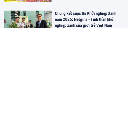
Chung kết cuộc thi Khởi nghiệp Xanh
năm 2025: Netgins - Tinh thần khởi
nghiệp xanh của giới trẻ Việt Nam
08:27 01/11/2025
Xã hội
Tuần lễ Công trình Xanh và Giao thông
Xanh 2025: SCG đồng hành cùng Việt
Nam hướng đến Net Zero 2050
07:24 30/10/2025
Sáng tạo
TP.HCM: Ngày hội “Bình Thạnh nghĩa
tình – Kết nối yêu thương” vận động hơn
1,6 tỷ đồng cho 2 quỹ
06:30 26/10/2025
Xã hội
Trường Đại học Công nghiệp TP.Hồ Chí