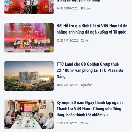
14:30 28/01/2026
Đời sống
Hội Hỗ trợ gia đình liệt sĩ Việt Nam tri ân
những anh hùng đã ngã xuống vì Tổ quốc
12:25 11/12/2025
Xã hội
TTC Land cho G8 Golden Group thuê
22.400m² văn phòng tại TTC Plaza Đà
Nẵng
10:00 26/11/2025
Cận cảnh
Kỷ niệm 80 năm Ngày thành lập ngành
Thanh tra Việt Nam : Chung sức đồng
lòng, hoàn thành tốt nhiệm vụ
07:06 21/11/2025
Xã hội