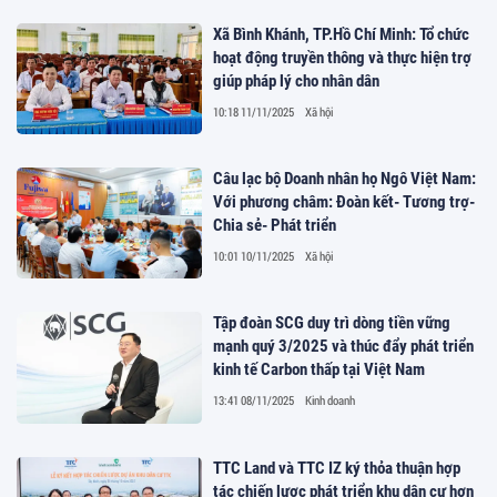
Xã Bình Khánh, TP.Hồ Chí Minh: Tổ chức
hoạt động truyền thông và thực hiện trợ
giúp pháp lý cho nhân dân
10:18 11/11/2025
Xã hội
Câu lạc bộ Doanh nhân họ Ngô Việt Nam:
Với phương châm: Đoàn kết- Tương trợ-
Chia sẻ- Phát triển
10:01 10/11/2025
Xã hội
Tập đoàn SCG duy trì dòng tiền vững
mạnh quý 3/2025 và thúc đẩy phát triển
kinh tế Carbon thấp tại Việt Nam
13:41 08/11/2025
Kinh doanh
TTC Land và TTC IZ ký thỏa thuận hợp
tác chiến lược phát triển khu dân cư hơn