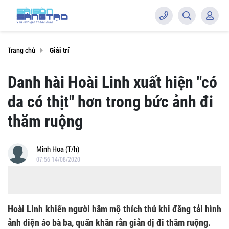
Trang chủ
Giải trí
Danh hài Hoài Linh xuất hiện "có
da có thịt" hơn trong bức ảnh đi
thăm ruộng
Minh Hoa (T/h)
07:56 14/08/2020
Hoài Linh khiến người hâm mộ thích thú khi đăng tải hình
ảnh diện áo bà ba, quấn khăn rằn giản dị đi thăm ruộng.