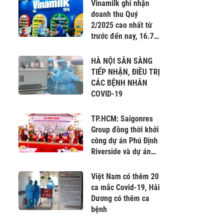
Nam
Vinamilk ghi nhận
doanh thu Quý
2/2025 cao nhất từ
trước đến nay, 16.745
tỷ đồng
HÀ NỘI SẴN SÀNG
TIẾP NHẬN, ĐIỀU TRỊ
CÁC BỆNH NHÂN
COVID-19
TP.HCM: Saigonres
Group đồng thời khởi
công dự án Phú Định
Riverside và dự án
Khu nhà ở Sài Gòn An
Phú
Việt Nam có thêm 20
ca mắc Covid-19, Hải
Dương có thêm ca
bệnh