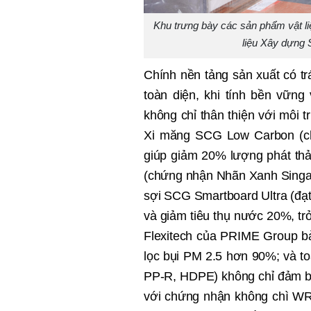
Khu trưng bày các sản phẩm vật li
liệu Xây dựng
Chính nền tảng sản xuất có 
toàn diện, khi tính bền vữn
không chỉ thân thiện với môi t
Xi măng SCG Low Carbon (ch
giúp giảm 20% lượng phát th
(chứng nhận Nhãn Xanh Singap
sợi SCG Smartboard Ultra (đạ
và giảm tiêu thụ nước 20%, tr
Flexitech của PRIME Group b
lọc bụi PM 2.5 hơn 90%; và 
PP-R, HDPE) không chỉ đảm bả
với chứng nhận không chì WR