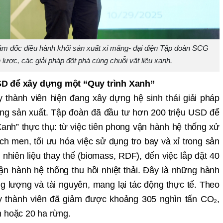
ám đốc điều hành khối sản xuất xi măng- đại diện Tập đoàn SCG
 lược, các giải pháp đột phá cùng chuỗi vật liệu xanh.
SD để xây dựng một “Quy trình Xanh”
thành viên hiện đang xây dựng hệ sinh thái giải pháp
ộng sản xuất. Tập đoàn đã đầu tư hơn 200 triệu USD để
Xanh” thực thụ: từ việc tiên phong vận hành hệ thống xử
ch men, tối ưu hóa việc sử dụng tro bay và xỉ trong sản
nhiên liệu thay thế (biomass, RDF), đến việc lắp đặt 40
ận hành hệ thống thu hồi nhiệt thải. Đây là những hành
g lượng và tài nguyên, mang lại tác động thực tế. Theo
ty thành viên đã giảm được khoảng 305 nghìn tấn CO₂,
h hoặc 20 ha rừng.