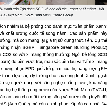
ệu xanh của Tập đoàn SCG và các đối tác - công ty Xi măng - Vật
 SCG Việt Nam, Nhựa Bình Minh, Prime Group
trách nhiệm là bệ phóng cho danh mục “Sản phẩm Xanh”
g và chất lượng quốc tế song hành. Các sản phẩm này
rường, mà còn mang lại giá trị sử dụng thực tiễn. Cụ thể
ứng nhận SGBP - Singapore Green Building Product)
ải CO2 so với xi măng thông thường; Ngói bê tông SCG
ore) độ bền vượt trội, màu sắc bền lâu và Tấm xi măng
t chứng nhận EPD quốc tế) giảm tiêu thụ năng lượng 5%
ở thành lựa chọn lý tưởng cho các công trình Xanh; gạch
ảo vệ người dùng với công nghệ chống trượt, khả năng
toàn bộ hệ thống ống nước của Nhựa Bình Minh (PVC-U,
o an toàn cho môi trường sống và nước uống tuyệt đối
AS (Anh Quốc) mà còn chinh phục cấp độ cao nhất “4-