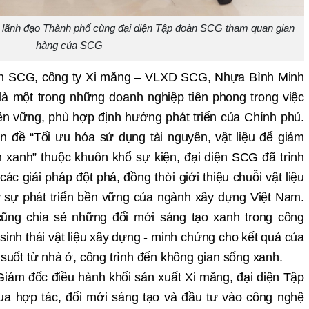
 lãnh đạo Thành phố cùng đại diện Tập đoàn SCG tham quan gian
hàng của SCG
àn SCG, công ty Xi măng – VLXD SCG, Nhựa Bình Minh
à một trong những doanh nghiệp tiên phong trong việc
bền vững, phù hợp định hướng phát triển của Chính phủ.
n đề “Tối ưu hóa sử dụng tài nguyên, vật liệu để giảm
nh xanh” thuộc khuôn khổ sự kiện, đại diện SCG đã trình
ác giải pháp đột phá, đồng thời giới thiệu chuỗi vật liệu
 sự phát triển bền vững của ngành xây dựng Việt Nam.
ũng chia sẻ những đổi mới sáng tạo xanh trong công
 sinh thái vật liệu xây dựng - minh chứng cho kết quả của
 suốt từ nhà ở, công trình đến không gian sống xanh.
Giám đốc điều hành khối sản xuất Xi măng, đại diện Tập
ua hợp tác, đổi mới sáng tạo và đầu tư vào công nghệ