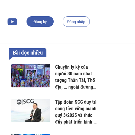
Đăng ký
Đăng nhập
Bài đọc nhiều
Chuyện ly kỳ của
người 30 năm nhặt
tượng Thần Tài, Thổ
địa, … ngoài đường
về thờ
Tập đoàn SCG duy trì
dòng tiền vững mạnh
quý 3/2025 và thúc
đẩy phát triển kinh tế
Carbon thấp tại Việt